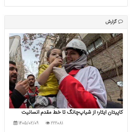
گزارش
کاپیتان ایثار؛ از شیاپ‌چانگ تا خط مقدم انسانیت
1405/02/09
222081