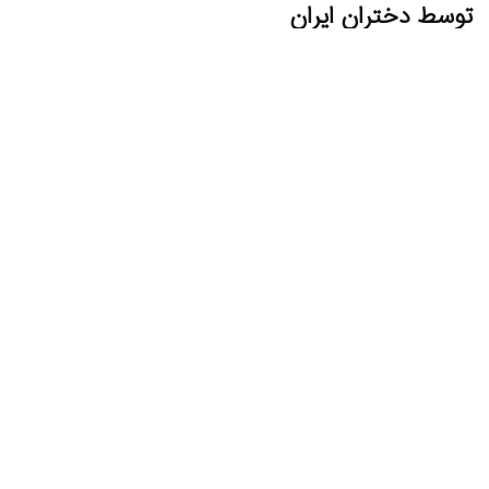
توسط دختران ایران
11:39
1405/04/24
9687
پیوندهای مهم
لیست داروهای ممنوعه 2024