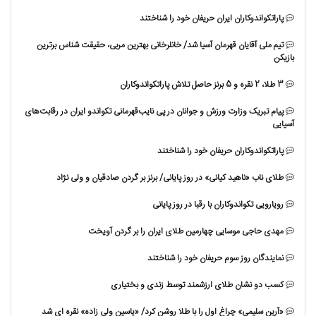
پاراتکواندوکاران ایران حریفان خود را شناختند
تیم ملی آقایان قهرمان آسیا شد/ خانلرخانی بهترین مربی، حقیقت شناس برترین
بازیکن
3 طلا، 2 نقره و 5 برنز حاصل تلاش پاراتکواندوکاران
پیام تبریک وزارت ورزش و جوانان در پی نایب‌قهرمانی تکواندو ایران در رقابت‌های
آسیایی
پاراتکواندوکاران حریفان خود را شناختند
طلای ناب «ناهید کیانی» در روز پایانی/ برنز بر گردن صادقیان و ولی نژاد
رویارویی تکواندوکاران با رقبا در روز پایانی
مهدی حاجی موسایی چهارمین طلای ایران را بر گردن آویخت
نمایندگان روز سوم حریفان خود را شناختند
کسب دو نشان طلای ارزشمند توسط زندی و بختیاری
«آرین سلیمی» چراغ اول را با طلا روشن کرد/ «یاسین ولی زاده» نقره ای شد