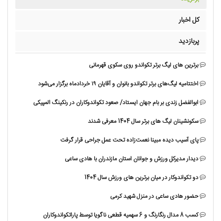
کل اخبار
پربازدید
برترین های لیگ برتر تکواندو روی سکوی قهرمانی
اختتامیه لیگ‌های برتر تکواندو بانوان و آقایان ۱۹ خردادماه برگزار می‌شود
ابوالفضل زندی بر بام جهان ایستاد/ صعود تکواندوکاران در رنکینگ المپیکی
سکونشینان لیگ های برتر سال 1404 معرفی شدند
پای آسیب دیده مبینا نعمت‌زاده تحت عمل جراحی قرار گرفت
دیدار مدیرکل ورزش و جوانان استان مازندران با هادی ساعی
دو تکواندوکار در میان برترین های ورزش سال 1404
حضور هادی ساعی در منزل شهید کرمی
کسب 8 مدال رنگارنگ و 6 سهمیه قطعی ناگویا توسط پاراتکواندوکاران