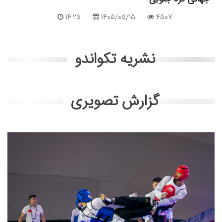
14:25
1405/05/15
4507
نشریه تکواندو
گزارش تصویری