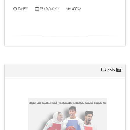
20:43
1405/05/12
12298
داده نما